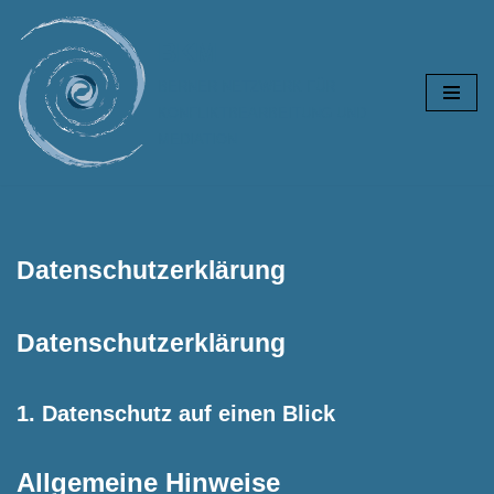
BKM
Zum
Inhalt
BERNER NETZWERK FÜR
springen
KONFLIKTBEARBEITUNG UND
MEDIATION
Datenschutzerklärung
Datenschutz­erklärung
1. Datenschutz auf einen Blick
Allgemeine Hinweise